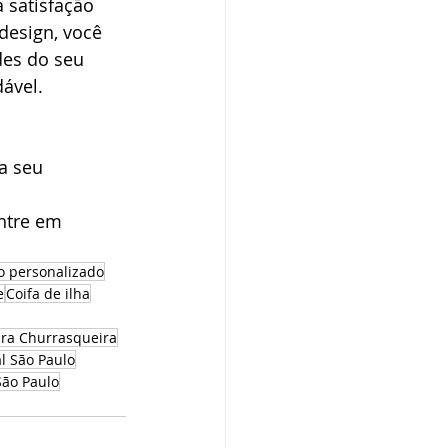
a satisfação 
design, você 
des do seu 
ável.
a seu 
ntre em 
to personalizado
e
Coifa de ilha
ra Churrasqueira
al São Paulo
São Paulo