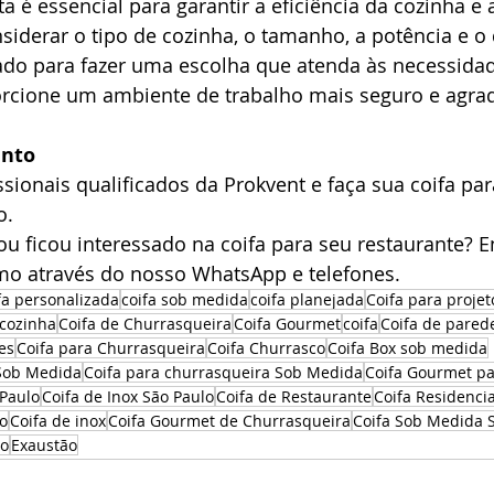
ta é essencial para garantir a eficiência da cozinha e 
nsiderar o tipo de cozinha, o tamanho, a potência e o 
ado para fazer uma escolha que atenda às necessida
orcione um ambiente de trabalho mais seguro e agrad
ento
sionais qualificados da Prokvent e faça sua coifa par
o.
u ficou interessado na coifa para seu restaurante? E
o através do nosso WhatsApp e telefones.
fa personalizada
coifa sob medida
coifa planejada
Coifa para proje
 cozinha
Coifa de Churrasqueira
Coifa Gourmet
coifa
Coifa de pared
es
Coifa para Churrasqueira
Coifa Churrasco
Coifa Box sob medida
 Sob Medida
Coifa para churrasqueira Sob Medida
Coifa Gourmet pa
 Paulo
Coifa de Inox São Paulo
Coifa de Restaurante
Coifa Residenci
lo
Coifa de inox
Coifa Gourmet de Churrasqueira
Coifa Sob Medida 
lo
Exaustão