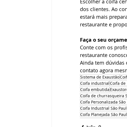
Escolher a coifa cer
dos clientes. Ao co
estará mais prepar
restaurante e prop
Faça o seu orçam
Conte com os profis
restaurante conosc
Ainda tem dúvidas o
contato agora mesm
Sistema de Exaustão
Coi
Coifa industrial
Coifa de
Coifa embutida
Exaustor
Coifa de churrasqueira
Coifa Personalizada São
Coifa Industrial São Pau
Coifa Planejada São Pau