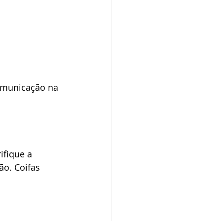
comunicação na 
 
fique a 
ão. Coifas 